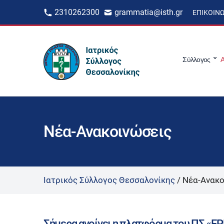
2310262300
grammatia@isth.gr
ΕΠΙΚΟΙΝ
Σύλλογος
Α
Νέα-Ανακοινώσεις
Ιατρικός Σύλλογος Θεσσαλονίκης
/
Νέα-Ανακο
Σήμερα ανοίγει η πλατφόρμα του ΠΣ «ΕΡ