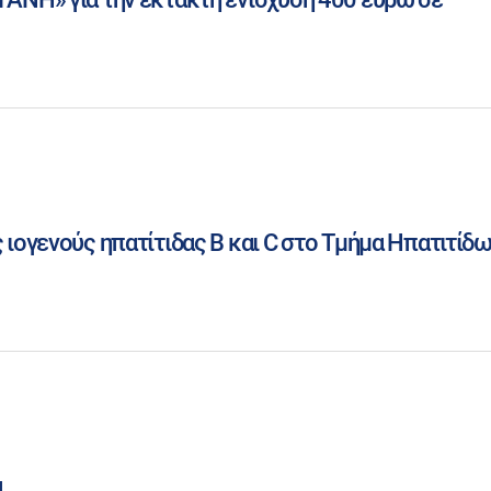
 ιογενούς ηπατίτιδας Β και C στο Τμήμα Ηπατιτίδ
α