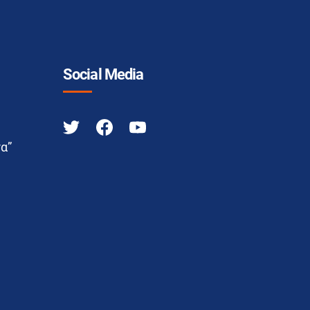
Social Media
α”