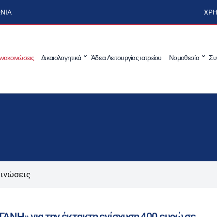
ΩΝΊΑ
ΧΡΉ
νακοινώσεις
Δικαιολογητικά
Άδεια Λειτουργίας ιατρείου
Νομοθεσία
Συ
ινώσεις
ΓΑΝΗ» για την έκτακτη ενίσχυση 400 ευρώ σε