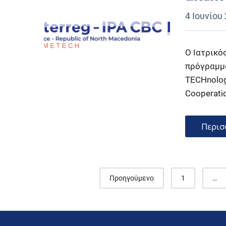
4 Ιουνίου
Ο Ιατρικό
πρόγραμμα 
TECHnolog
Cooperati
Περισ
Posts
Προηγούμενο
1
…
navigation