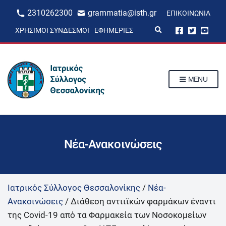
2310262300
grammatia@isth.gr
ΕΠΙΚΟΙΝΩΝΊΑ
E
ΧΡΉΣΙΜΟΙ ΣΎΝΔΕΣΜΟΙ
ΕΦΗΜΕΡΊΕΣ
x
p
a
n
d
s
MENU
e
a
r
c
h
f
o
r
Νέα-Ανακοινώσεις
m
Ιατρικός Σύλλογος Θεσσαλονίκης
/
Νέα-
Ανακοινώσεις
/
Διάθεση αντιιϊκών φαρμάκων έναντι
της Covid-19 από τα Φαρμακεία των Νοσοκομείων