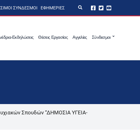
E
ΣΙΜΟΙ ΣΎΝΔΕΣΜΟΙ
ΕΦΗΜΕΡΊΕΣ
x
p
a
n
d
s
νέδρια-Εκδηλώσεις
Θέσεις Εργασίας
Αγγελίες
Σύνδεσμοι
e
a
r
c
h
f
o
r
m
υχιακών Σπουδών “ΔΗΜΟΣΙΑ ΥΓΕΙΑ-