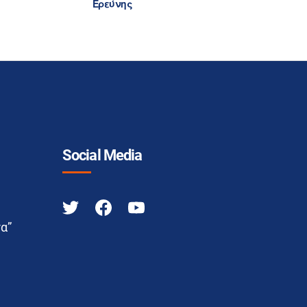
Ερεύνης
Social Media
α”