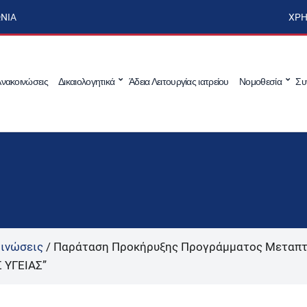
ΩΝΊΑ
ΧΡΉ
νακοινώσεις
Δικαιολογητικά
Άδεια Λειτουργίας ιατρείου
Νομοθεσία
Συ
ινώσεις
/
Παράταση Προκήρυξης Προγράμματος Μεταπτ
 ΥΓΕΙΑΣ”