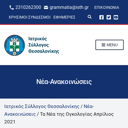
2310262300
grammatia@isth.gr
ΕΠΙΚΟΙΝΩΝΊΑ
E
ΧΡΉΣΙΜΟΙ ΣΎΝΔΕΣΜΟΙ
ΕΦΗΜΕΡΊΕΣ
x
p
a
n
d
s
MENU
e
a
r
c
h
f
o
r
Νέα-Ανακοινώσεις
m
Ιατρικός Σύλλογος Θεσσαλονίκης
/
Νέα-
Ανακοινώσεις
/
Τα Νέα της Ογκολογίας Απρίλιος
2021