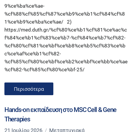
9%ce%ba%ce%ae-
%cf%88%cf%85%cf%87%ce%b9%ce%b1%cf%84%cf%8
1%ce%b9%ce%ba%ce%ae/ 2)
https://med.duth.gr/%cf%80%ce%b1%cf%81%ce%ac%c
f%84%ce%b1%cf%83%ce%b7-%cf%84%ce%b7%cf%82-
%cf%80%cf%81%ce%bf%ce%b8%ce%b5%cf%83%ce%b
c%ce%af%ce%b1%cf%82-
%cf%85%cf%80%ce%bf%ce%b2%ce%bf%ce%bb%ce%ae
%cf%82-%cf%85%cf%80%ce%bf-25/
Περισσότερα
Hands-on εκπαίδευση στο MSC Cell & Gene
Therapies
21 Ιουλίου 2026
Μεταπτυχιακά