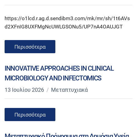
https://o1lcd.r.ag.d.sendibm3.com/mk/mr/sh/1t6AVs
d2XFnIG8UXFMgNcUWLGSONu5/UP7nA4OAUJGT
Περισσότερα
INNOVATIVE APPROACHES IN CLINICAL
MICROBIOLOGY AND INFECTOMICS
13 Ιουλίου 2026
Μεταπτυχιακά
Περισσότερα
Μεταπτυχιακό Πρόγραμμα στη Δημόσια Υγεία