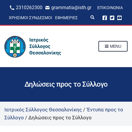
2310262300
grammatia@isth.gr
ΕΠΙΚΟΙΝΩΝΊΑ
E
ΧΡΉΣΙΜΟΙ ΣΎΝΔΕΣΜΟΙ
ΕΦΗΜΕΡΊΕΣ
x
p
a
n
d
s
MENU
e
a
r
c
h
f
o
r
Δηλώσεις προς το Σύλλογο
m
Ιατρικός Σύλλογος Θεσσαλονίκης
/
‘Εντυπα προς το
Σύλλογο
/
Δηλώσεις προς το Σύλλογο