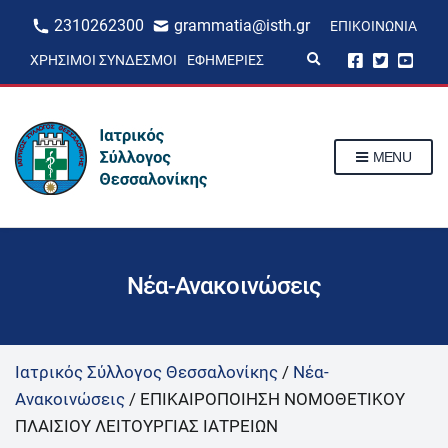
2310262300
grammatia@isth.gr
ΕΠΙΚΟΙΝΩΝΊΑ
E
ΧΡΉΣΙΜΟΙ ΣΎΝΔΕΣΜΟΙ
ΕΦΗΜΕΡΊΕΣ
x
p
a
n
d
s
MENU
e
a
r
c
h
f
o
r
Νέα-Ανακοινώσεις
m
Ιατρικός Σύλλογος Θεσσαλονίκης
/
Νέα-
Ανακοινώσεις
/
ΕΠΙΚΑΙΡΟΠΟΙΗΣΗ ΝΟΜΟΘΕΤΙΚΟΥ
ΠΛΑΙΣΙΟΥ ΛΕΙΤΟΥΡΓΙΑΣ ΙΑΤΡΕΙΩΝ