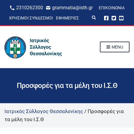
2310262300
grammatia@isth.gr
ΕΠΙΚΟΙΝΩΝΊΑ
E
ΧΡΉΣΙΜΟΙ ΣΎΝΔΕΣΜΟΙ
ΕΦΗΜΕΡΊΕΣ
x
p
a
n
d
s
MENU
e
a
r
c
h
f
o
r
Προσφορές για τα μέλη του Ι.Σ.Θ
m
Ιατρικός Σύλλογος Θεσσαλονίκης
/
Προσφορές για
τα μέλη του Ι.Σ.Θ