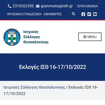
2310262300
grammatia@isth.gr
ΕΠΙΚΟΙΝΩΝΊΑ
E
ΧΡΉΣΙΜΟΙ ΣΎΝΔΕΣΜΟΙ
ΕΦΗΜΕΡΊΕΣ
x
p
a
n
d
s
MENU
e
a
r
c
h
f
o
r
Εκλογές ΙΣΘ 16-17/10/2022
m
Ιατρικός Σύλλογος Θεσσαλονίκης
/
Εκλογές ΙΣΘ 16-
17/10/2022