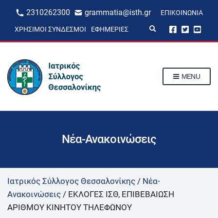
2310262300
grammatia@isth.gr
ΕΠΙΚΟΙΝΩΝΊΑ
E
ΧΡΉΣΙΜΟΙ ΣΎΝΔΕΣΜΟΙ
ΕΦΗΜΕΡΊΕΣ
x
p
a
n
d
s
MENU
e
a
r
c
h
f
o
r
Νέα-Ανακοινώσεις
m
Ιατρικός Σύλλογος Θεσσαλονίκης
/
Νέα-
Ανακοινώσεις
/
ΕΚΛΟΓΕΣ ΙΣΘ, ΕΠΙΒΕΒΑΙΩΣΗ
ΑΡΙΘΜΟΥ ΚΙΝΗΤΟΥ ΤΗΛΕΦΩΝΟΥ