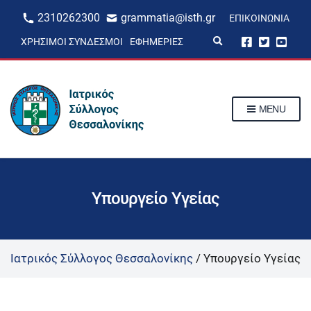
2310262300
grammatia@isth.gr
ΕΠΙΚΟΙΝΩΝΊΑ
E
ΧΡΉΣΙΜΟΙ ΣΎΝΔΕΣΜΟΙ
ΕΦΗΜΕΡΊΕΣ
x
p
a
n
d
s
MENU
e
a
r
c
h
f
o
r
Υπουργείο Υγείας
m
Ιατρικός Σύλλογος Θεσσαλονίκης
/
Υπουργείο Υγείας