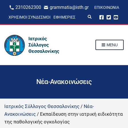
2310262300
grammatia@isth.gr
ΕΠΙΚΟΙΝΩΝΊΑ
E
ΧΡΉΣΙΜΟΙ ΣΎΝΔΕΣΜΟΙ
ΕΦΗΜΕΡΊΕΣ
x
p
a
n
d
s
MENU
e
a
r
c
h
f
o
r
Νέα-Ανακοινώσεις
m
Ιατρικός Σύλλογος Θεσσαλονίκης
/
Νέα-
Ανακοινώσεις
/
Εκπαίδευση στην ιατρική ειδικότητα
της παθολογικής ογκολογίας