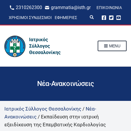
2310262300
grammatia@isth.gr
ΕΠΙΚΟΙΝΩΝΊΑ
E
ΧΡΉΣΙΜΟΙ ΣΎΝΔΕΣΜΟΙ
ΕΦΗΜΕΡΊΕΣ
x
p
a
n
d
s
MENU
e
a
r
c
h
f
o
r
Νέα-Ανακοινώσεις
m
Ιατρικός Σύλλογος Θεσσαλονίκης
/
Νέα-
Ανακοινώσεις
/
Εκπαίδευση στην ιατρική
εξειδίκευση της Επεμβατικής Καρδιολογίας