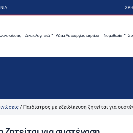
ΩΝΊΑ
ΧΡΉ
νακοινώσεις
Δικαιολογητικά
Άδεια Λειτουργίας ιατρείου
Νομοθεσία
Συ
ινώσεις
/
Παιδίατρος με εξειδίκευση ζητείται για συστ
η ζητείται για συστέγαση