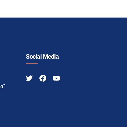
Social Media
α”