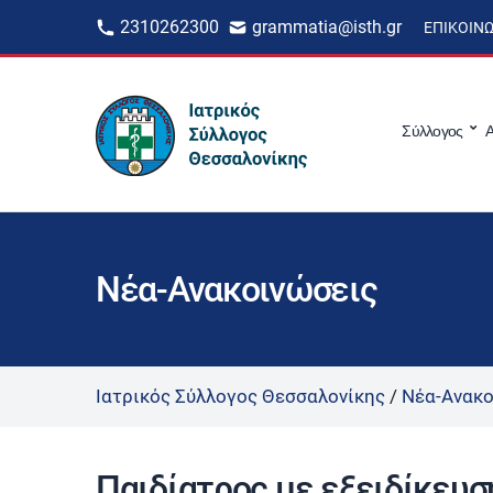
2310262300
grammatia@isth.gr
ΕΠΙΚΟΙΝ
Σύλλογος
Α
Νέα-Ανακοινώσεις
Ιατρικός Σύλλογος Θεσσαλονίκης
/
Νέα-Ανακο
Παιδίατρος με εξειδίκευσ