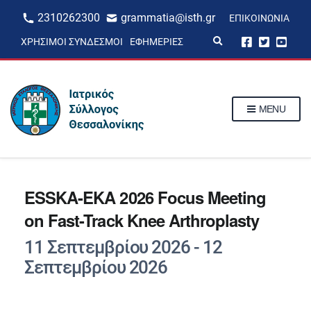
2310262300
grammatia@isth.gr
ΕΠΙΚΟΙΝΩΝΊΑ
E
ΧΡΉΣΙΜΟΙ ΣΎΝΔΕΣΜΟΙ
ΕΦΗΜΕΡΊΕΣ
x
p
a
n
d
s
MENU
e
a
r
c
h
f
o
r
ESSKA-EKA 2026 Focus Meeting
m
on Fast-Track Knee Arthroplasty
11 Σεπτεμβρίου 2026
-
12
Σεπτεμβρίου 2026