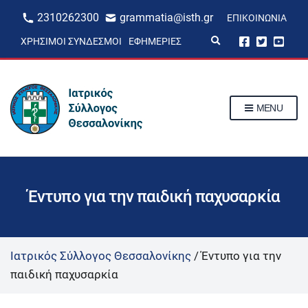
2310262300
grammatia@isth.gr
ΕΠΙΚΟΙΝΩΝΊΑ
E
ΧΡΉΣΙΜΟΙ ΣΎΝΔΕΣΜΟΙ
ΕΦΗΜΕΡΊΕΣ
x
p
a
n
d
s
MENU
e
a
r
c
h
f
o
r
Έντυπο για την παιδική παχυσαρκία
m
Ιατρικός Σύλλογος Θεσσαλονίκης
/
Έντυπο για την
παιδική παχυσαρκία