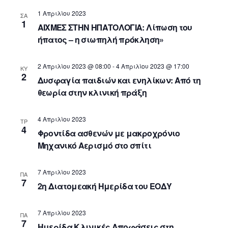
N
i
t
e
1 Απριλίου 2023
a
e
ΣΑ
1
.
w
ΑΙΧΜΕΣ ΣΤΗΝ ΗΠΑΤΟΛΟΓΙΑ: Λίπωση του
v
s
ήπατος – η σιωπηλή πρόκληση»
i
N
g
a
2 Απριλίου 2023 @ 08:00
-
4 Απριλίου 2023 @ 17:00
ΚΥ
v
a
2
Δυσφαγία παιδιών και ενηλίκων: Από τη
i
t
θεωρία στην κλινική πράξη
g
i
a
o
4 Απριλίου 2023
ΤΡ
t
4
Φροντίδα ασθενών με μακροχρόνιο
n
i
Μηχανικό Αερισμό στο σπίτι
o
n
7 Απριλίου 2023
ΠΑ
7
2η Διατομεακή Ημερίδα του ΕΟΔΥ
7 Απριλίου 2023
ΠΑ
7
Ημερίδα Κλινικές Αποφάσεις στη