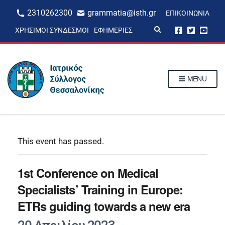
2310262300
grammatia@isth.gr
ΕΠΙΚΟΙΝΩΝΊΑ
E
ΧΡΉΣΙΜΟΙ ΣΎΝΔΕΣΜΟΙ
ΕΦΗΜΕΡΊΕΣ
x
p
a
n
d
s
MENU
e
a
r
c
h
f
o
r
This event has passed.
m
1st Conference on Medical
Specialists’ Training in Europe:
ETRs guiding towards a new era