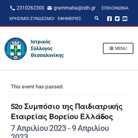
2310262300
grammatia@isth.gr
ΕΠΙΚΟΙΝΩΝΊΑ
E
ΧΡΉΣΙΜΟΙ ΣΎΝΔΕΣΜΟΙ
ΕΦΗΜΕΡΊΕΣ
x
p
a
n
d
s
MENU
e
a
r
c
h
f
o
r
This event has passed.
m
52ο Συμπόσιο της Παιδιατρικής
Εταιρείας Βορείου Ελλάδος
7 Απριλίου 2023
-
9 Απριλίου
2023