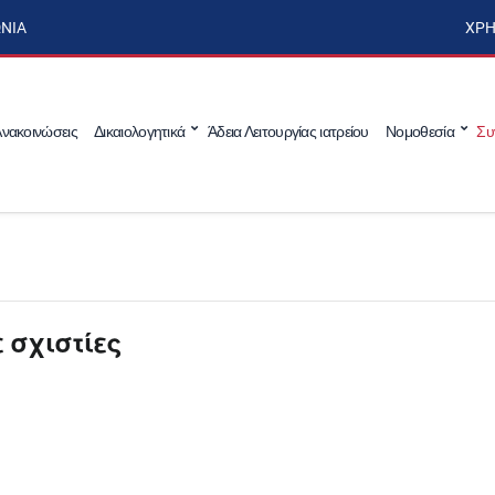
ΩΝΊΑ
ΧΡΉ
νακοινώσεις
Δικαιολογητικά
Άδεια Λειτουργίας ιατρείου
Νομοθεσία
Συ
 σχιστίες