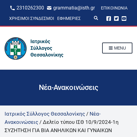
2310262300
grammatia@isth.gr
ΕΠΙΚΟΙΝΩΝΊΑ
E
ΧΡΉΣΙΜΟΙ ΣΎΝΔΕΣΜΟΙ
ΕΦΗΜΕΡΊΕΣ
x
p
a
n
d
s
MENU
e
a
r
c
h
f
o
r
Νέα-Ανακοινώσεις
m
Ιατρικός Σύλλογος Θεσσαλονίκης
/
Νέα-
Ανακοινώσεις
/
Δελτίο τύπου ΙΣΘ 10/9/2024-1η
ΣΥΖΗΤΗΣΗ ΓΙΑ ΒΙΑ ΑΝΗΛΙΚΩΝ ΚΑΙ ΓΥΝΑΙΚΩΝ