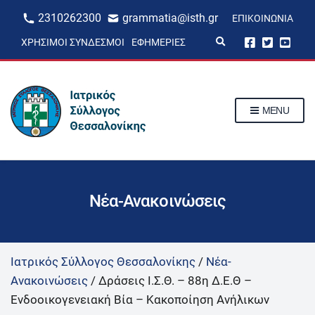
2310262300
grammatia@isth.gr
ΕΠΙΚΟΙΝΩΝΊΑ
E
ΧΡΉΣΙΜΟΙ ΣΎΝΔΕΣΜΟΙ
ΕΦΗΜΕΡΊΕΣ
x
p
a
n
d
s
MENU
e
a
r
c
h
f
o
r
Νέα-Ανακοινώσεις
m
Ιατρικός Σύλλογος Θεσσαλονίκης
/
Νέα-
Ανακοινώσεις
/
Δράσεις Ι.Σ.Θ. – 88η Δ.Ε.Θ –
Ενδοοικογενειακή Βία – Κακοποίηση Ανήλικων