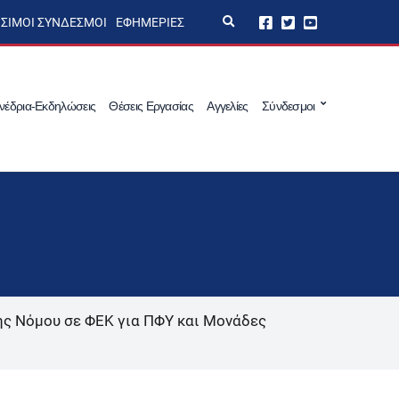
E
ΣΙΜΟΙ ΣΎΝΔΕΣΜΟΙ
ΕΦΗΜΕΡΊΕΣ
x
p
a
n
d
s
νέδρια-Εκδηλώσεις
Θέσεις Εργασίας
Αγγελίες
Σύνδεσμοι
e
a
r
c
h
f
o
r
m
ς Νόμου σε ΦΕΚ για ΠΦΥ και Μονάδες