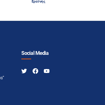
Ερεύνης
Social Media
α”