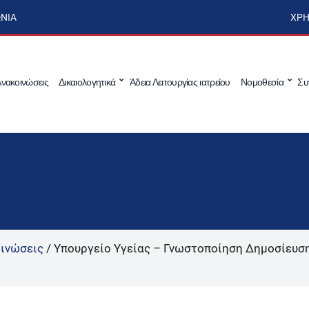
ΩΝΊΑ
ΧΡΉ
νακοινώσεις
Δικαιολογητικά
Άδεια Λειτουργίας ιατρείου
Νομοθεσία
Συ
ινώσεις
/
Υπουργείο Υγείας – Γνωστοποίηση Δημοσίευση