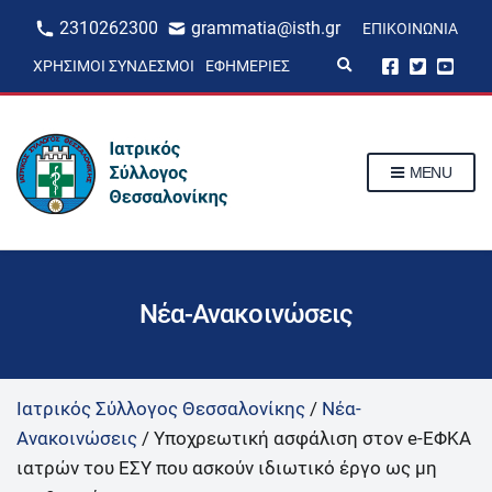
2310262300
grammatia@isth.gr
ΕΠΙΚΟΙΝΩΝΊΑ
E
ΧΡΉΣΙΜΟΙ ΣΎΝΔΕΣΜΟΙ
ΕΦΗΜΕΡΊΕΣ
x
p
a
n
d
s
MENU
e
a
r
c
h
f
o
r
Νέα-Ανακοινώσεις
m
Ιατρικός Σύλλογος Θεσσαλονίκης
/
Νέα-
Ανακοινώσεις
/
Υποχρεωτική ασφάλιση στον e-ΕΦΚΑ
ιατρών του ΕΣΥ που ασκούν ιδιωτικό έργο ως μη