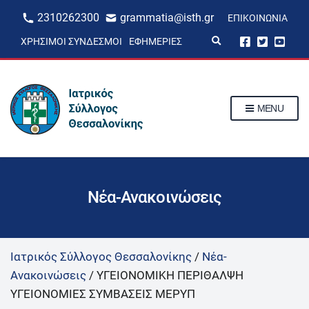
2310262300
grammatia@isth.gr
ΕΠΙΚΟΙΝΩΝΊΑ
E
ΧΡΉΣΙΜΟΙ ΣΎΝΔΕΣΜΟΙ
ΕΦΗΜΕΡΊΕΣ
x
p
a
n
d
s
MENU
e
a
r
c
h
f
o
r
Νέα-Ανακοινώσεις
m
Ιατρικός Σύλλογος Θεσσαλονίκης
/
Νέα-
Ανακοινώσεις
/
ΥΓΕΙΟΝΟΜΙΚΗ ΠΕΡΙΘΑΛΨΗ
ΥΓΕΙΟΝΟΜΙΕΣ ΣΥΜΒΑΣΕΙΣ ΜΕΡΥΠ