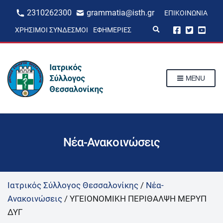
2310262300
grammatia@isth.gr
ΕΠΙΚΟΙΝΩΝΊΑ
E
ΧΡΉΣΙΜΟΙ ΣΎΝΔΕΣΜΟΙ
ΕΦΗΜΕΡΊΕΣ
x
p
a
n
d
s
MENU
e
a
r
c
h
f
o
r
Νέα-Ανακοινώσεις
m
Ιατρικός Σύλλογος Θεσσαλονίκης
/
Νέα-
Ανακοινώσεις
/
ΥΓΕΙΟΝΟΜΙΚΗ ΠΕΡΙΘΑΛΨΗ ΜΕΡΥΠ
ΔΥΓ