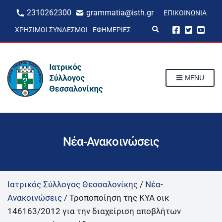
2310262300
grammatia@isth.gr
ΕΠΙΚΟΙΝΩΝΊΑ
E
ΧΡΉΣΙΜΟΙ ΣΎΝΔΕΣΜΟΙ
ΕΦΗΜΕΡΊΕΣ
x
p
a
n
d
s
MENU
e
a
r
c
h
f
o
r
Νέα-Ανακοινώσεις
m
Ιατρικός Σύλλογος Θεσσαλονίκης
/
Νέα-
Ανακοινώσεις
/
Τροποποίηση της ΚΥΑ οικ
146163/2012 για την διαχείριση αποβλήτων