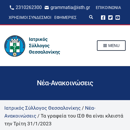
2310262300
grammatia@isth.gr
ΕΠΙΚΟΙΝΩΝΊΑ
E
ΧΡΉΣΙΜΟΙ ΣΎΝΔΕΣΜΟΙ
ΕΦΗΜΕΡΊΕΣ
x
p
a
n
d
s
MENU
e
a
r
c
h
f
o
r
Νέα-Ανακοινώσεις
m
Ιατρικός Σύλλογος Θεσσαλονίκης
/
Νέα-
Ανακοινώσεις
/
Τα γραφεία του ΙΣΘ θα είναι κλειστά
την Τρίτη 31/1/2023