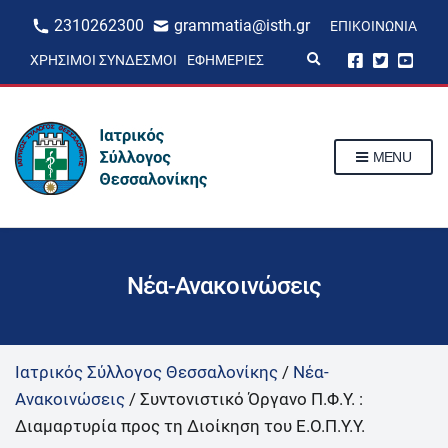
2310262300
grammatia@isth.gr
ΕΠΙΚΟΙΝΩΝΊΑ
E
ΧΡΉΣΙΜΟΙ ΣΎΝΔΕΣΜΟΙ
ΕΦΗΜΕΡΊΕΣ
x
p
a
n
d
s
MENU
e
a
r
c
h
f
o
r
Νέα-Ανακοινώσεις
m
Ιατρικός Σύλλογος Θεσσαλονίκης
/
Νέα-
Ανακοινώσεις
/
Συντονιστικό Όργανο Π.Φ.Υ. :
Διαμαρτυρία προς τη Διοίκηση του Ε.Ο.Π.Υ.Υ.