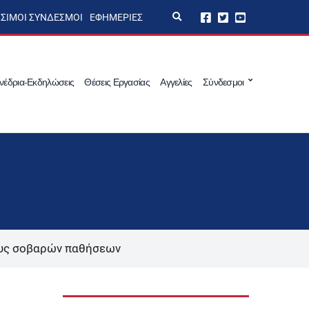
E
ΣΙΜΟΙ ΣΎΝΔΕΣΜΟΙ
ΕΦΗΜΕΡΊΕΣ
x
p
a
n
d
s
νέδρια-Εκδηλώσεις
Θέσεις Εργασίας
Αγγελίες
Σύνδεσμοι
e
a
r
c
h
f
o
r
m
ους σοβαρών παθήσεων