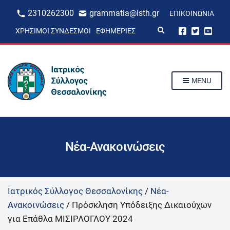
2310262300
grammatia@isth.gr
ΕΠΙΚΟΙΝΩΝΊΑ
E
ΧΡΉΣΙΜΟΙ ΣΎΝΔΕΣΜΟΙ
ΕΦΗΜΕΡΊΕΣ
x
p
a
n
d
s
MENU
e
a
r
c
h
f
o
r
Νέα-Ανακοινώσεις
m
Ιατρικός Σύλλογος Θεσσαλονίκης
/
Νέα-
Ανακοινώσεις
/
Πρόσκληση Υπόδειξης Δικαιούχων
για Επάθλα ΜΙΣΙΡΛΟΓΛΟΥ 2024