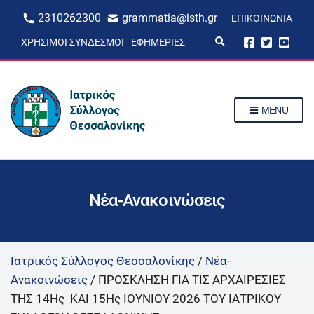
2310262300
grammatia@isth.gr
ΕΠΙΚΟΙΝΩΝΊΑ
E
ΧΡΉΣΙΜΟΙ ΣΎΝΔΕΣΜΟΙ
ΕΦΗΜΕΡΊΕΣ
x
p
a
n
d
s
MENU
e
a
r
c
h
f
o
r
Νέα-Ανακοινώσεις
m
Ιατρικός Σύλλογος Θεσσαλονίκης
/
Νέα-
Ανακοινώσεις
/
ΠΡΟΣΚΛΗΣΗ ΓΙΑ ΤΙΣ ΑΡΧΑΙΡΕΣΙΕΣ
ΤHΣ 14Ης ΚΑΙ 15Ης ΙΟΥΝΙΟΥ 2026 ΤΟΥ ΙΑΤΡΙΚΟΥ