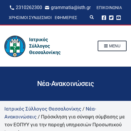
2310262300
grammatia@isth.gr
ΕΠΙΚΟΙΝΩΝΊΑ
E
ΧΡΉΣΙΜΟΙ ΣΎΝΔΕΣΜΟΙ
ΕΦΗΜΕΡΊΕΣ
x
p
a
n
d
s
MENU
e
a
r
c
h
f
o
r
Νέα-Ανακοινώσεις
m
Ιατρικός Σύλλογος Θεσσαλονίκης
/
Νέα-
Ανακοινώσεις
/
Πρόσκληση για σύναψη σύμβασης με
τον ΕΟΠΥΥ για την παροχή υπηρεσιών Προσωπικού