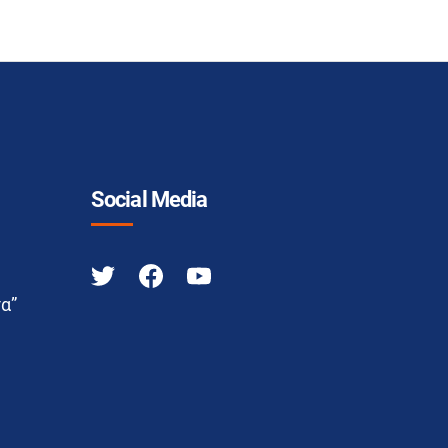
Social Media
α”