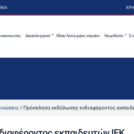
ΩΝΊΑ
ΧΡΉ
νακοινώσεις
Δικαιολογητικά
Άδεια Λειτουργίας ιατρείου
Νομοθεσία
Συ
ινώσεις
/
Πρόσκληση εκδήλωσης ενδιαφέροντος εκπαιδ
διαφέροντος εκπαιδευτών ΙΕΚ