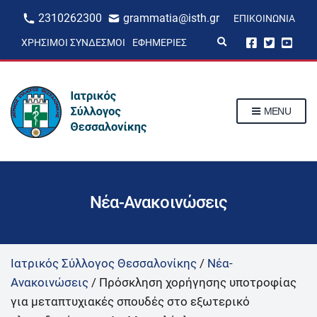
2310262300
grammatia@isth.gr
ΕΠΙΚΟΙΝΩΝΊΑ
E
ΧΡΉΣΙΜΟΙ ΣΎΝΔΕΣΜΟΙ
ΕΦΗΜΕΡΊΕΣ
x
p
a
n
d
s
MENU
e
a
r
c
h
f
o
r
Νέα-Ανακοινώσεις
m
Ιατρικός Σύλλογος Θεσσαλονίκης
/
Νέα-
Ανακοινώσεις
/
Πρόσκληση χορήγησης υποτροφίας
για μεταπτυχιακές σπουδές στο εξωτερικό