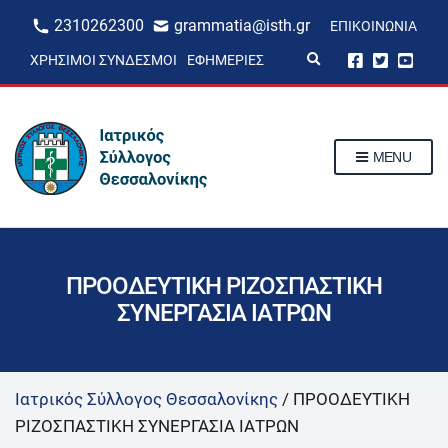
2310262300
grammatia@isth.gr
ΕΠΙΚΟΙΝΩΝΊΑ
E
ΧΡΉΣΙΜΟΙ ΣΎΝΔΕΣΜΟΙ
ΕΦΗΜΕΡΊΕΣ
x
p
a
n
d
s
MENU
e
a
r
c
h
f
o
r
ΠΡΟΟΔΕΥΤΙΚΗ ΡΙΖΟΣΠΑΣΤΙΚΗ
m
ΣΥΝΕΡΓΑΣΙΑ ΙΑΤΡΩΝ
Ιατρικός Σύλλογος Θεσσαλονίκης
/
ΠΡΟΟΔΕΥΤΙΚΗ
ΡΙΖΟΣΠΑΣΤΙΚΗ ΣΥΝΕΡΓΑΣΙΑ ΙΑΤΡΩΝ