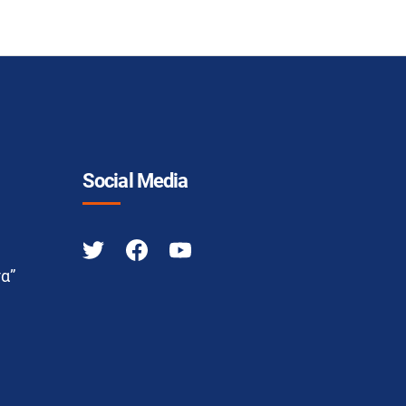
Social Media
α”