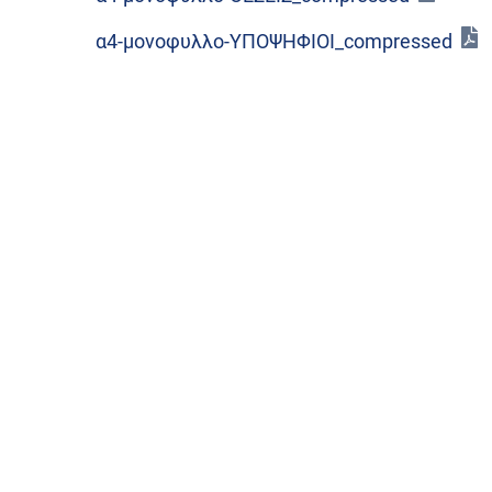
α4-μονοφυλλο-ΥΠΟΨΗΦΙΟΙ_compressed