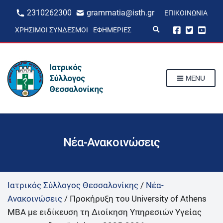
2310262300
grammatia@isth.gr
ΕΠΙΚΟΙΝΩΝΊΑ
E
ΧΡΉΣΙΜΟΙ ΣΎΝΔΕΣΜΟΙ
ΕΦΗΜΕΡΊΕΣ
x
p
a
n
d
s
MENU
e
a
r
c
h
f
o
r
Νέα-Ανακοινώσεις
m
Ιατρικός Σύλλογος Θεσσαλονίκης
/
Νέα-
Ανακοινώσεις
/
Προκήρυξη του University of Athens
MBA με ειδίκευση τη Διοίκηση Υπηρεσιών Υγείας