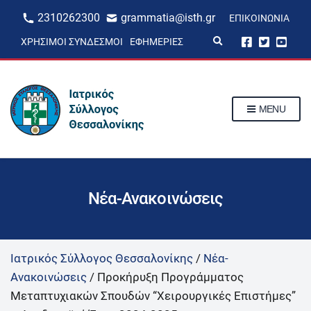
2310262300
grammatia@isth.gr
ΕΠΙΚΟΙΝΩΝΊΑ
E
ΧΡΉΣΙΜΟΙ ΣΎΝΔΕΣΜΟΙ
ΕΦΗΜΕΡΊΕΣ
x
p
a
n
d
s
MENU
e
a
r
c
h
f
o
r
Νέα-Ανακοινώσεις
m
Ιατρικός Σύλλογος Θεσσαλονίκης
/
Νέα-
Ανακοινώσεις
/
Προκήρυξη Προγράμματος
Μεταπτυχιακών Σπουδών “Χειρουργικές Επιστήμες”