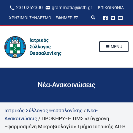
2310262300
grammatia@isth.gr
ΕΠΙΚΟΙΝΩΝΊΑ
E
ΧΡΉΣΙΜΟΙ ΣΎΝΔΕΣΜΟΙ
ΕΦΗΜΕΡΊΕΣ
x
p
a
n
d
s
MENU
e
a
r
c
h
f
o
r
Νέα-Ανακοινώσεις
m
Ιατρικός Σύλλογος Θεσσαλονίκης
/
Νέα-
Ανακοινώσεις
/
ΠΡΟΚΗΡΥΞΗ ΠΜΣ «Σύγχρονη
Εφαρμοσμένη Μικροβιολογία» Τμήμα Ιατρικής ΑΠΘ