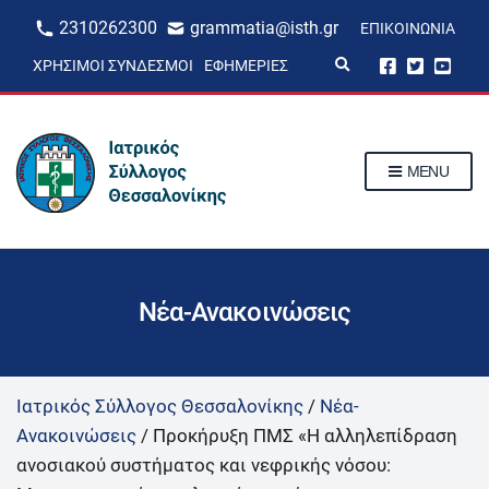
2310262300
grammatia@isth.gr
ΕΠΙΚΟΙΝΩΝΊΑ
E
ΧΡΉΣΙΜΟΙ ΣΎΝΔΕΣΜΟΙ
ΕΦΗΜΕΡΊΕΣ
x
p
a
n
d
s
MENU
e
a
r
c
h
f
o
r
Νέα-Ανακοινώσεις
m
Ιατρικός Σύλλογος Θεσσαλονίκης
/
Νέα-
Ανακοινώσεις
/
Προκήρυξη ΠΜΣ «Η αλληλεπίδραση
ανοσιακού συστήματος και νεφρικής νόσου: