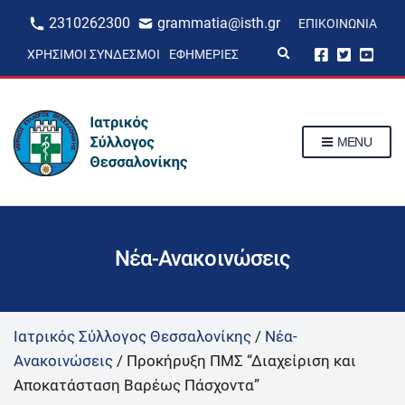
2310262300
grammatia@isth.gr
ΕΠΙΚΟΙΝΩΝΊΑ
E
ΧΡΉΣΙΜΟΙ ΣΎΝΔΕΣΜΟΙ
ΕΦΗΜΕΡΊΕΣ
x
p
a
n
d
s
MENU
e
a
r
c
h
f
o
r
Νέα-Ανακοινώσεις
m
Ιατρικός Σύλλογος Θεσσαλονίκης
/
Νέα-
Ανακοινώσεις
/
Προκήρυξη ΠΜΣ “Διαχείριση και
Αποκατάσταση Βαρέως Πάσχοντα”