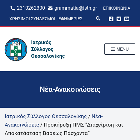
2310262300
grammatia@isth.gr
ΕΠΙΚΟΙΝΩΝΊΑ
E
ΧΡΉΣΙΜΟΙ ΣΎΝΔΕΣΜΟΙ
ΕΦΗΜΕΡΊΕΣ
x
p
a
n
d
s
MENU
e
a
r
c
h
f
o
r
Νέα-Ανακοινώσεις
m
Ιατρικός Σύλλογος Θεσσαλονίκης
/
Νέα-
Ανακοινώσεις
/
Προκήρυξη ΠΜΣ “Διαχείριση και
Αποκατάσταση Βαρέως Πάσχοντα”