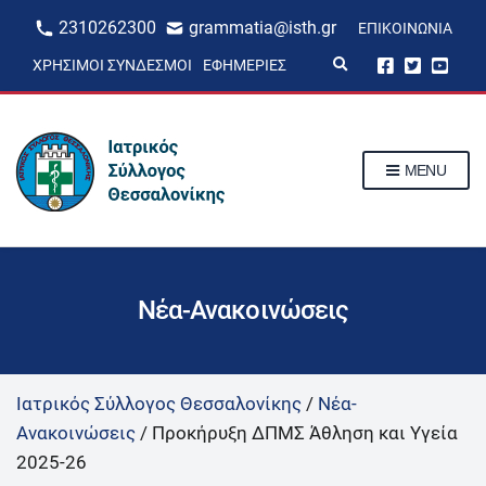
2310262300
grammatia@isth.gr
ΕΠΙΚΟΙΝΩΝΊΑ
E
ΧΡΉΣΙΜΟΙ ΣΎΝΔΕΣΜΟΙ
ΕΦΗΜΕΡΊΕΣ
x
p
a
n
d
s
MENU
e
a
r
c
h
f
o
r
Νέα-Ανακοινώσεις
m
Ιατρικός Σύλλογος Θεσσαλονίκης
/
Νέα-
Ανακοινώσεις
/
Προκήρυξη ΔΠΜΣ Άθληση και Υγεία
2025-26