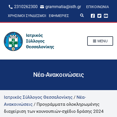
2310262300
grammatia@isth.gr
ΕΠΙΚΟΙΝΩΝΊΑ
E
ΧΡΉΣΙΜΟΙ ΣΎΝΔΕΣΜΟΙ
ΕΦΗΜΕΡΊΕΣ
x
p
a
n
d
s
MENU
e
a
r
c
h
f
o
r
Νέα-Ανακοινώσεις
m
Ιατρικός Σύλλογος Θεσσαλονίκης
/
Νέα-
Ανακοινώσεις
/
Προγράμματα ολοκληρωμένης
διαχείριση των κουνουπιών-σχέδιο δράσης 2024