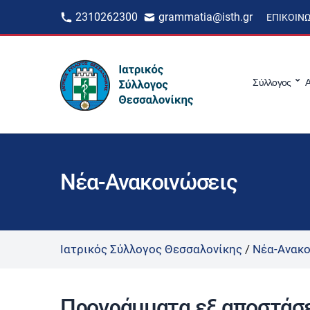
2310262300
grammatia@isth.gr
ΕΠΙΚΟΙΝ
Σύλλογος
Α
Νέα-Ανακοινώσεις
Ιατρικός Σύλλογος Θεσσαλονίκης
/
Νέα-Ανακο
Προγράμματα εξ αποστάσε