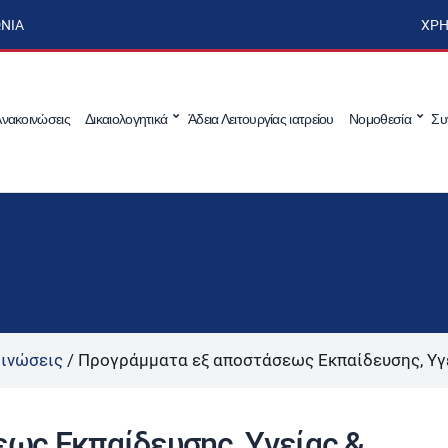
ΩΝΊΑ
ΧΡΉ
νακοινώσεις
Δικαιολογητικά
Άδεια Λειτουργίας ιατρείου
Νομοθεσία
Συ
ινώσεις
/
Προγράμματα εξ αποστάσεως Εκπαίδευσης, Υγ
ως Εκπαίδευσης, Υγείας &