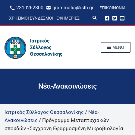
2310262300
grammatia@isth.gr
ΕΠΙΚΟΙΝΩΝΊΑ
E
ΧΡΉΣΙΜΟΙ ΣΎΝΔΕΣΜΟΙ
ΕΦΗΜΕΡΊΕΣ
x
p
a
n
d
s
MENU
e
a
r
c
h
f
o
r
Νέα-Ανακοινώσεις
m
Ιατρικός Σύλλογος Θεσσαλονίκης
/
Νέα-
Ανακοινώσεις
/
Πρόγραμμα Μεταπτυχιακών
σπουδών «Σύγχρονη Εφαρμοσμένη Μικροβιολογία