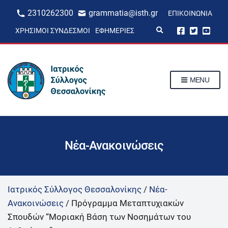
2310262300
grammatia@isth.gr
ΕΠΙΚΟΙΝΩΝΊΑ
E
ΧΡΉΣΙΜΟΙ ΣΎΝΔΕΣΜΟΙ
ΕΦΗΜΕΡΊΕΣ
x
p
a
n
d
s
MENU
e
a
r
c
h
f
o
r
Νέα-Ανακοινώσεις
m
Ιατρικός Σύλλογος Θεσσαλονίκης
/
Νέα-
Ανακοινώσεις
/
Πρόγραμμα Μεταπτυχιακών
Σπουδών “Μοριακή Βάση των Νοσημάτων του