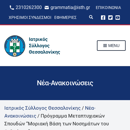
2310262300
grammatia@isth.gr
ΕΠΙΚΟΙΝΩΝΊΑ
E
ΧΡΉΣΙΜΟΙ ΣΎΝΔΕΣΜΟΙ
ΕΦΗΜΕΡΊΕΣ
x
p
a
n
d
s
MENU
e
a
r
c
h
f
o
r
Νέα-Ανακοινώσεις
m
Ιατρικός Σύλλογος Θεσσαλονίκης
/
Νέα-
Ανακοινώσεις
/
Πρόγραμμα Μεταπτυχιακών
Σπουδών “Μοριακή Βάση των Νοσημάτων του