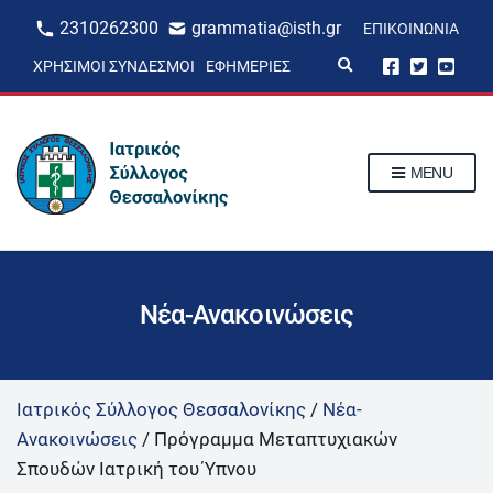
2310262300
grammatia@isth.gr
ΕΠΙΚΟΙΝΩΝΊΑ
E
ΧΡΉΣΙΜΟΙ ΣΎΝΔΕΣΜΟΙ
ΕΦΗΜΕΡΊΕΣ
x
p
a
n
d
s
MENU
e
a
r
c
h
f
o
r
Νέα-Ανακοινώσεις
m
Ιατρικός Σύλλογος Θεσσαλονίκης
/
Νέα-
Ανακοινώσεις
/
Πρόγραμμα Μεταπτυχιακών
Σπουδών Ιατρική του Ύπνου